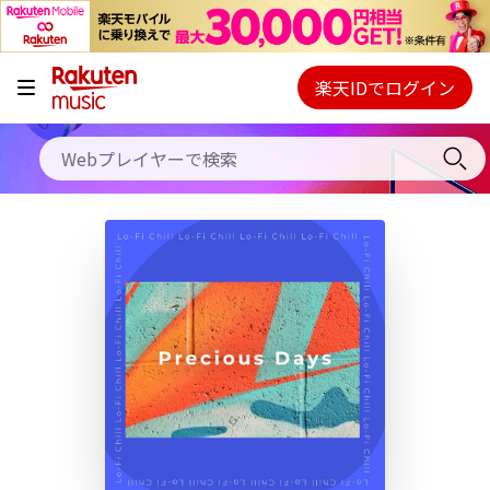
キャンペーン
料金プラン
楽天IDでログイン
Webプレイヤー
使い方
ご契約内容の確認・変更
ヘルプ
初回30日間無料お試し