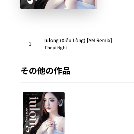
Iulong (Xiêu Lòng) [AM Remix]
1
Thoại Nghi
その他の作品