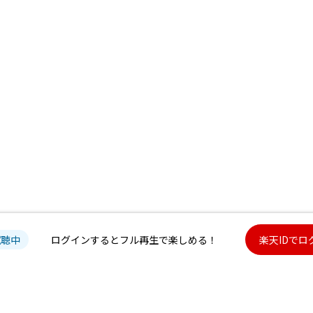
試聴中
ログインするとフル再生で楽しめる！
楽天IDでロ