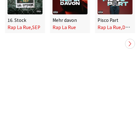
16. Stock
Mehr davon
Pisco Part
R
ap La Rue,DzaDza
Rap La Rue,SEP
Rap La Rue