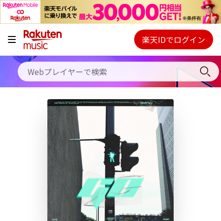
キャンペーン
料金プラン
楽天IDでログイン
Webプレイヤー
使い方
ご契約内容の確認・変更
ヘルプ
初回30日間無料お試し