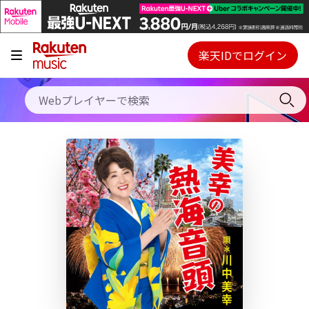
キャンペーン
料金プラン
楽天IDでログイン
Webプレイヤー
使い方
ご契約内容の確認・変更
ヘルプ
初回30日間無料お試し