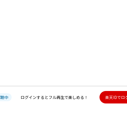
試聴中
ログインするとフル再生で楽しめる！
楽天IDでロ