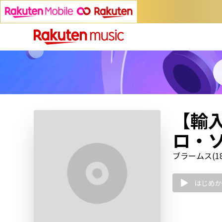
【輸
ロ・ソ
ブラームス(183
はじめか