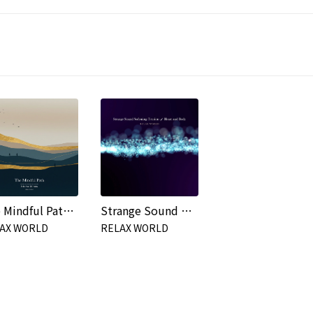
The Mindful Path - Into the Stillness-
Strange Sound Softening Tension of Heart and Body
AX WORLD
RELAX WORLD