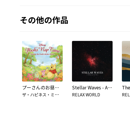
その他の作品
プーさんのお昼寝タイム ～くまのプーさんのリラックスミュージック～ (プーサンノオヒルネタイムクマノプーサンノリラックスミュージック)
Stellar Waves - A solfeggio of the Stars-
ザ
・ハピネス・ミュージカル・バンド
RELAX WORLD
REL