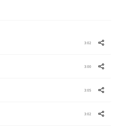
3:02
3:00
3:05
3:02