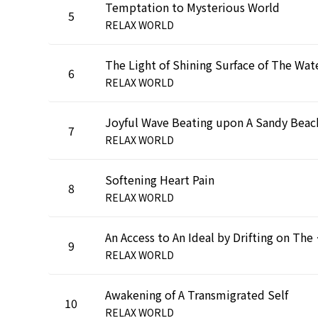
Temptation to Mysterious World
5
RELAX WORLD
The Light of Shining Surface of The Wat
6
RELAX WORLD
Joyful Wave Beating upon A Sandy Beac
7
RELAX WORLD
Softening Heart Pain
8
RELAX WORLD
An Acces
9
RELAX WORLD
Awakening of A Transmigrated Self
10
RELAX WORLD