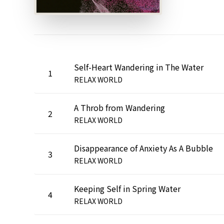
Self-Heart Wandering in The Water
1
RELAX WORLD
A Throb from Wandering
2
RELAX WORLD
Disappearance of Anxiety As A Bubble
3
RELAX WORLD
Keeping Self in Spring Water
4
RELAX WORLD