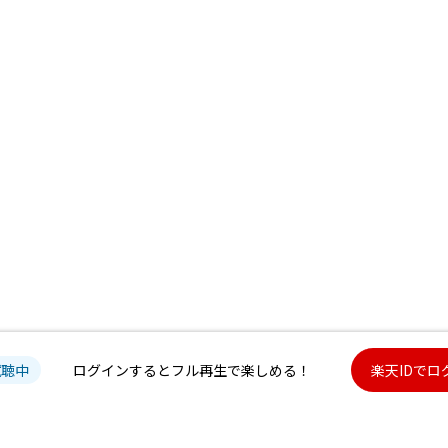
試聴中
ログインするとフル再生で楽しめる！
楽天IDでロ