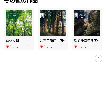
その他の作品
森林の朝
妙高戸隠連山国立公園～戸隠の朝/自然音
秩父多摩甲斐国立公園~多摩
ネ
イチャー・サウンド・ギャラリー
ネ
イチャー・サウンド・ギャラリー
ネ
イチャー・サウンド・ギャラリー