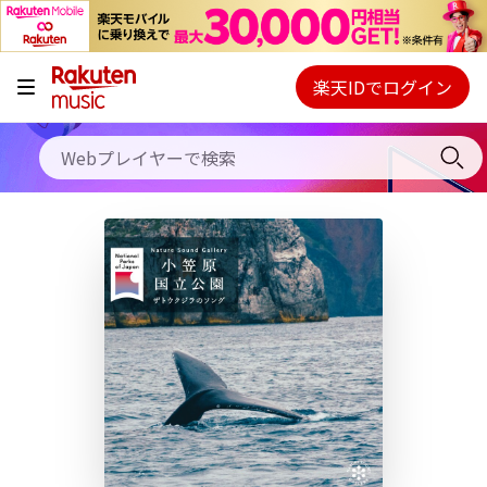
キャンペーン
料金プラン
楽天IDでログイン
Webプレイヤー
使い方
ご契約内容の確認・変更
ヘルプ
初回30日間無料お試し