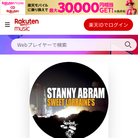
キャンペーン
料金プラン
楽天IDでログイン
Webプレイヤー
使い方
ご契約内容の確認・変更
ヘルプ
初回30日間無料お試し