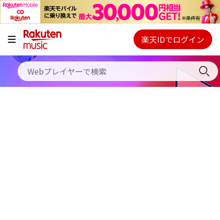
キャンペーン
料金プラン
楽天IDでログイン
Webプレイヤー
使い方
ご契約内容の確認・変更
ヘルプ
初回30日間無料お試し