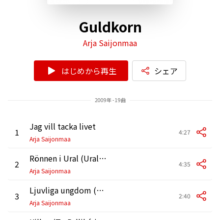
Guldkorn
Arja Saijonmaa
はじめから再生
シェア
2009年 - 19曲
Jag vill tacka livet
1
4:27
Arja Saijonmaa
Rönnen i Ural (Uralin Pihlaia)
2
4:35
Arja Saijonmaa
Ljuvliga ungdom (Kultainen Nuoruus)
3
2:40
Arja Saijonmaa