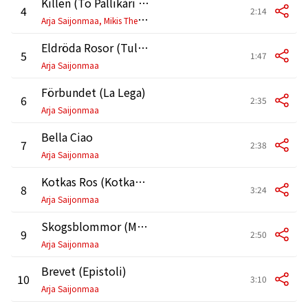
Killen (To Pallikári échi Kaimó)
4
2:14
A
rja Saijonmaa, Mikis Theodorakis
Eldröda Rosor (Tulipunaruusut)
5
1:47
Arja Saijonmaa
Förbundet (La Lega)
6
2:35
Arja Saijonmaa
Bella Ciao
7
2:38
Arja Saijonmaa
Kotkas Ros (Kotkan Ruusu)
8
3:24
Arja Saijonmaa
Skogsblommor (Metsäkukkia)
9
2:50
Arja Saijonmaa
Brevet (Epistoli)
10
3:10
Arja Saijonmaa