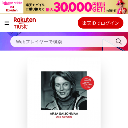
キャンペーン
料金プラン
楽天IDでログイン
Webプレイヤー
使い方
ご契約内容の確認・変更
ヘルプ
初回30日間無料お試し