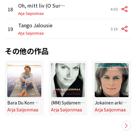
Oh, mitt liv (O Surddato, 'nnammurato)
18
4:03
Arja Saijonmaa
Tango Jalousie
19
3:16
Arja Saijonmaa
その他の作品
Bara Du Kommer
(MM) Sydämeni savuaa - Kohokohtia 1969 - 1989
Jokainen arkiaamu
Arja Saijonmaa
Arja Saijonmaa
Arja Saijonmaa