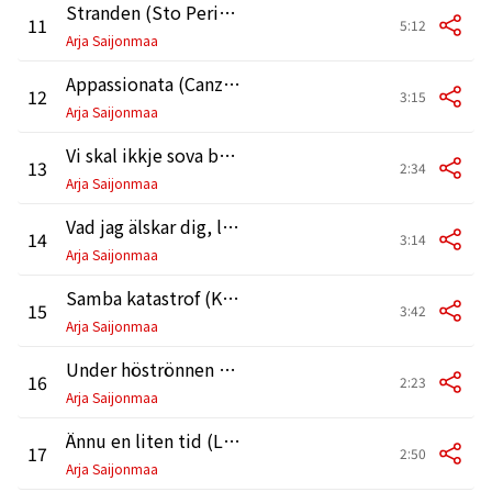
Stranden (Sto Periali)
11
5:12
Arja Saijonmaa
Appassionata (Canzone Appassionata)
12
3:15
Arja Saijonmaa
Vi skal ikkje sova bort sumarnatta
13
2:34
Arja Saijonmaa
Vad jag älskar dig, liv (Rakastan Sinua, Elämä)
14
3:14
Arja Saijonmaa
Samba katastrof (Kohtalokas Samba)
15
3:42
Arja Saijonmaa
Under höströnnen (Syyspihlajan Alla)
16
2:23
Arja Saijonmaa
Ännu en liten tid (Ligo Akoma)
17
2:50
Arja Saijonmaa