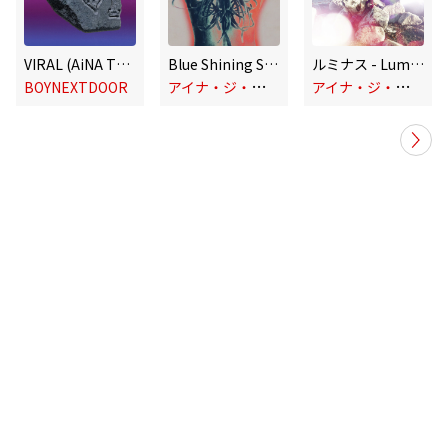
VIRAL (AiNA THE END Remix)
Blue Shining Star
ルミナス - Luminous
ア
イナ・ジ・エンド
ア
イナ・ジ・エンド
BOYNEXTDOOR