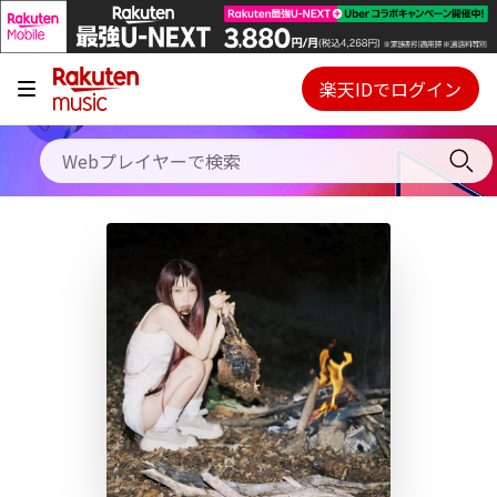
キャンペーン
料金プラン
楽天IDでログイン
Webプレイヤー
使い方
ご契約内容の確認・変更
ヘルプ
初回30日間無料お試し