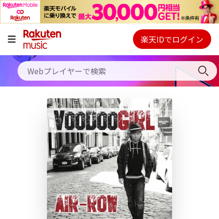
キャンペーン
料金プラン
楽天IDでログイン
Webプレイヤー
使い方
ご契約内容の確認・変更
ヘルプ
初回30日間無料お試し