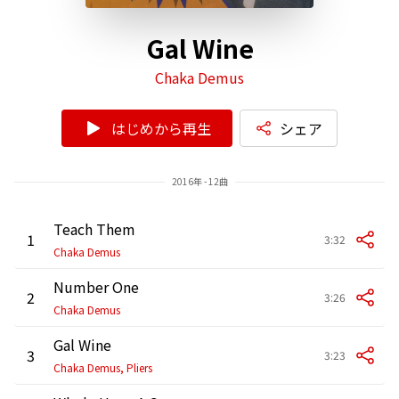
Gal Wine
Chaka Demus
はじめから再生
シェア
2016年 - 12曲
Teach Them
1
3:32
Chaka Demus
Number One
2
3:26
Chaka Demus
Gal Wine
3
3:23
Chaka Demus, Pliers