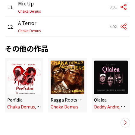
Mix Up
11
3:31
Chaka Demus
A Terror
12
4:02
Chaka Demus
その他の作品
Perfidia
Ragga Roots and Rarities (feat. Pliers)
Qlalea
C
haka Demus,Isha Bel
D
addy Andre,Chaka Demus,Mucho Birbo
Chaka Demus