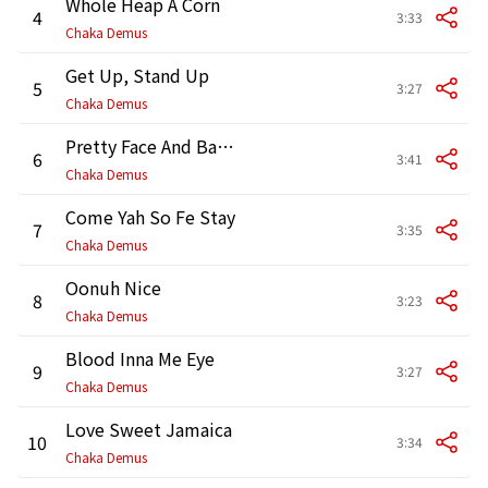
Whole Heap A Corn
4
3:33
Chaka Demus
Get Up, Stand Up
5
3:27
Chaka Demus
Pretty Face And Bad Character
6
3:41
Chaka Demus
Come Yah So Fe Stay
7
3:35
Chaka Demus
Oonuh Nice
8
3:23
Chaka Demus
Blood Inna Me Eye
9
3:27
Chaka Demus
Love Sweet Jamaica
10
3:34
Chaka Demus