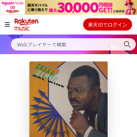
キャンペーン
料金プラン
楽天IDでログイン
Webプレイヤー
使い方
ご契約内容の確認・変更
ヘルプ
初回30日間無料お試し