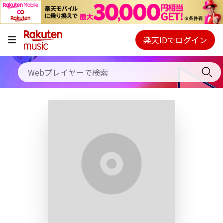
キャンペーン
料金プラン
楽天IDでログイン
Webプレイヤー
使い方
ご契約内容の確認・変更
ヘルプ
初回30日間無料お試し