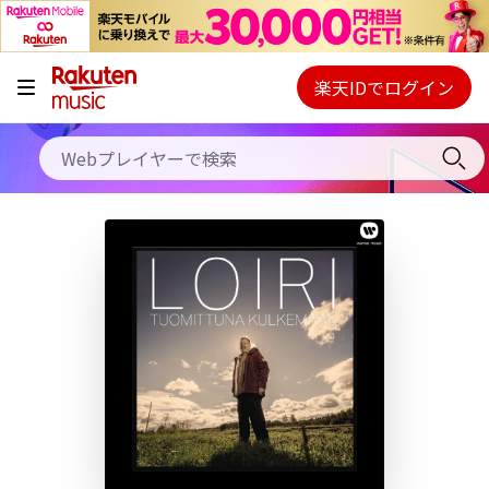
キャンペーン
料金プラン
楽天IDでログイン
Webプレイヤー
使い方
ご契約内容の確認・変更
ヘルプ
初回30日間無料お試し