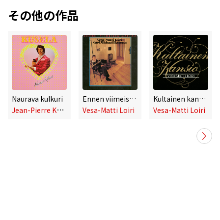
その他の作品
Naurava kulkuri
Ennen viimeistä maljaa
Kultainen kansio
J
ean-Pierre Kusela
Vesa-Matti Loiri
Vesa-Matti Loiri