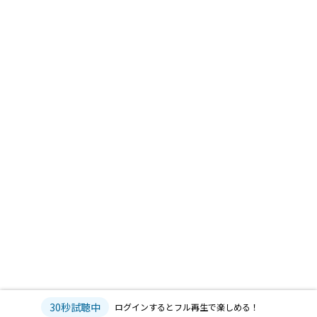
30秒試聴中
ログインするとフル再生で楽しめる！