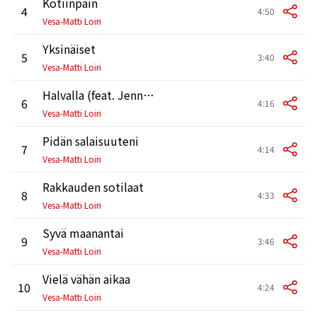
Kotiinpäin
4
4:50
Vesa-Matti Loiri
Yksinäiset
5
3:40
Vesa-Matti Loiri
Halvalla (feat. Jenni Vartiainen)
6
4:16
Vesa-Matti Loiri
Pidän salaisuuteni
7
4:14
Vesa-Matti Loiri
Rakkauden sotilaat
8
4:33
Vesa-Matti Loiri
Syvä maanantai
9
3:46
Vesa-Matti Loiri
Vielä vähän aikaa
10
4:24
Vesa-Matti Loiri