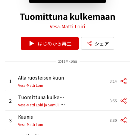
Tuomittuna kulkemaan
Vesa-Matti Loiri
はじめから再生
シェア
2013年 - 10曲
Alla ruosteisen kuun
1
3:14
Vesa-Matti Loiri
Tuomittuna kulkemaan
2
3:55
V
esa-Matti Loiri ja Samuli Edelmann
Kaunis
3
3:30
Vesa-Matti Loiri