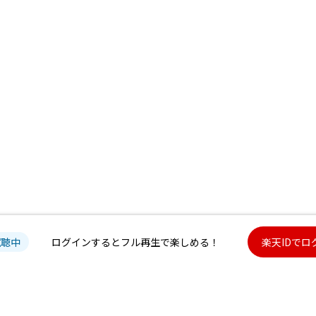
試聴中
ログインするとフル再生で楽しめる！
楽天IDでロ