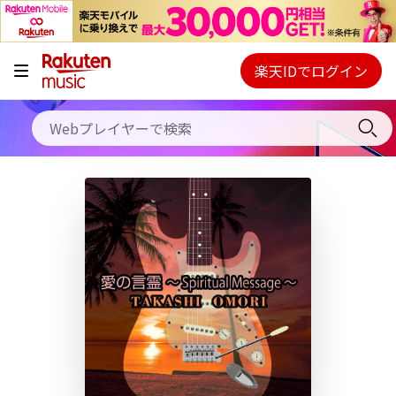
キャンペーン
料金プラン
楽天IDでログイン
Webプレイヤー
使い方
ご契約内容の確認・変更
ヘルプ
初回30日間無料お試し