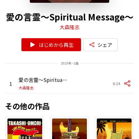
愛の言霊～Spiritual Message～
大森隆志
はじめから再生
シェア
2025年 - 1曲
愛の言霊～Spiritual Message～
1
6:24
大森隆志
その他の作品