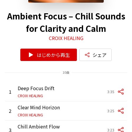
Ambient Focus – Chill Sounds
for Clarity and Calm
CROIX HEALING
はじめから再生
シェア
10曲
Deep Focus Drift
1
3:35
CROIX HEALING
Clear Mind Horizon
2
3:25
CROIX HEALING
Chill Ambient Flow
3
3:23