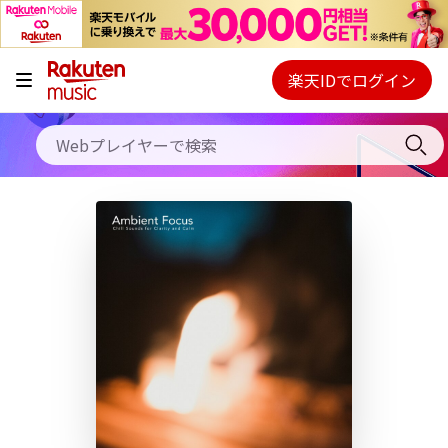
キャンペーン
料金プラン
楽天IDでログイン
Webプレイヤー
使い方
ご契約内容の確認・変更
ヘルプ
初回30日間無料お試し