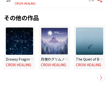
CROIX HEALING
その他の作品
Drowsy Fragments
月夜のグリムノート
The Quiet of Becoming
CROIX HEALING
CROIX HEALING
CROIX HEALING