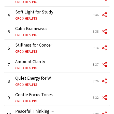
CROIX HEALING
Soft Light for Study
4
3:46
CROIX HEALING
Calm Brainwaves
5
3:38
CROIX HEALING
Stillness for Concentration
6
3:14
CROIX HEALING
Ambient Clarity
7
3:37
CROIX HEALING
Quiet Energy for Work
8
3:26
CROIX HEALING
Gentle Focus Tones
9
3:32
CROIX HEALING
Peaceful Thinking Space
10
3:30