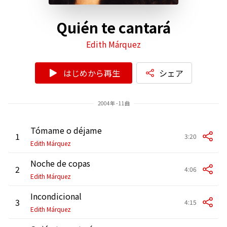
Quién te cantará
Edith Márquez
はじめから再生
シェア
2004年 - 11曲
Tómame o déjame
1
3:20
Edith Márquez
Noche de copas
2
4:06
Edith Márquez
Incondicional
3
4:15
Edith Márquez