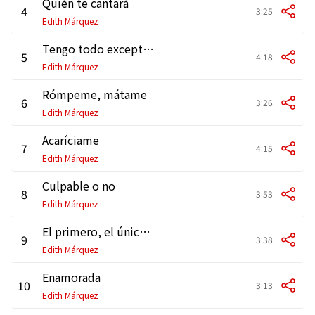
Quién te cantará
4
3:25
Edith Márquez
Tengo todo excepto a ti
5
4:18
Edith Márquez
Rómpeme, mátame
6
3:26
Edith Márquez
Acaríciame
7
4:15
Edith Márquez
Culpable o no
8
3:53
Edith Márquez
El primero, el único, el último
9
3:38
Edith Márquez
Enamorada
10
3:13
Edith Márquez