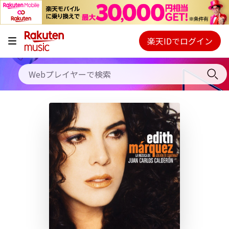
キャンペーン
料金プラン
楽天IDでログイン
Webプレイヤー
使い方
ご契約内容の確認・変更
ヘルプ
初回30日間無料お試し