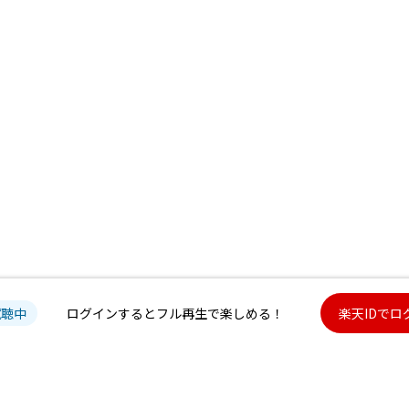
試聴中
ログインするとフル再生で楽しめる！
楽天IDでロ