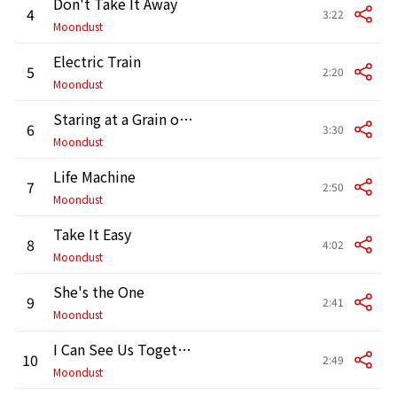
Don't Take It Away
4
3:22
Moondust
Electric Train
5
2:20
Moondust
Staring at a Grain of Sand
6
3:30
Moondust
Life Machine
7
2:50
Moondust
Take It Easy
8
4:02
Moondust
She's the One
9
2:41
Moondust
I Can See Us Together
10
2:49
Moondust