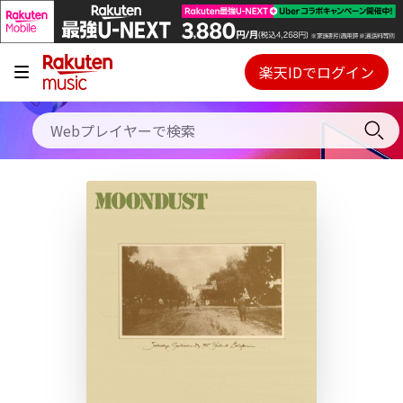
キャンペーン
料金プラン
楽天IDでログイン
Webプレイヤー
使い方
ご契約内容の確認・変更
ヘルプ
初回30日間無料お試し