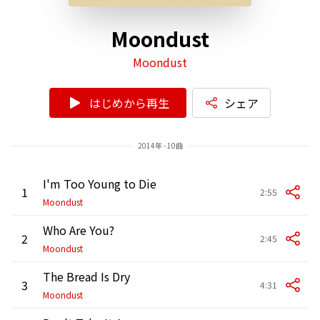
Moondust
Moondust
はじめから再生
シェア
2014年 - 10曲
I'm Too Young to Die
1
2:55
Moondust
Who Are You?
2
2:45
Moondust
The Bread Is Dry
3
4:31
Moondust