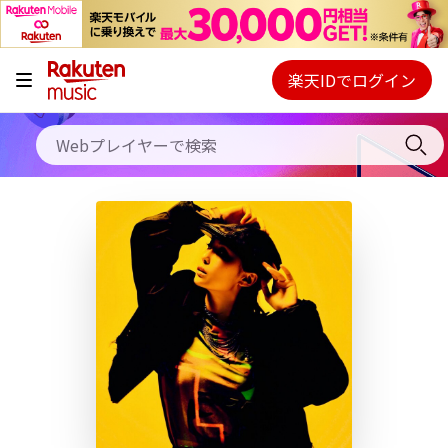
キャンペーン
料金プラン
楽天IDでログイン
Webプレイヤー
使い方
ご契約内容の確認・変更
ヘルプ
初回30日間無料お試し