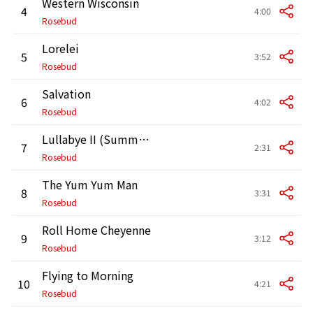
Western Wisconsin
4
4:00
Rosebud
Lorelei
5
3:52
Rosebud
Salvation
6
4:02
Rosebud
Lullabye II (Summer Carol)
7
2:31
Rosebud
The Yum Yum Man
8
3:31
Rosebud
Roll Home Cheyenne
9
3:12
Rosebud
Flying to Morning
10
4:21
Rosebud