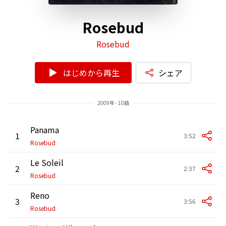
Rosebud
Rosebud
はじめから再生
シェア
2009年 - 10曲
Panama
1
3:52
Rosebud
Le Soleil
2
2:37
Rosebud
Reno
3
3:56
Rosebud