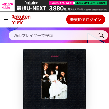
キャンペーン
料金プラン
楽天IDでログイン
Webプレイヤー
使い方
ご契約内容の確認・変更
ヘルプ
初回30日間無料お試し