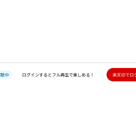
試聴中
ログインするとフル再生で楽しめる！
楽天IDでロ