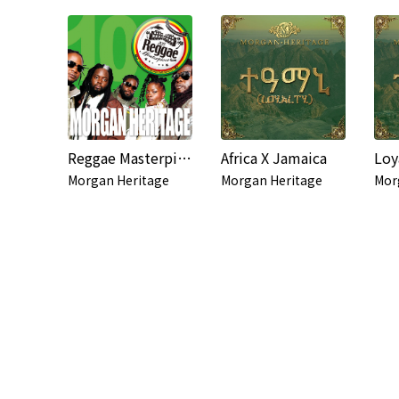
Reggae Masterpiece: Morgan Heritage
Africa X Jamaica
Loy
Morgan Heritage
Morgan Heritage
Mor