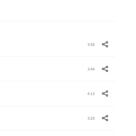
3:56
3:44
4:13
3:20