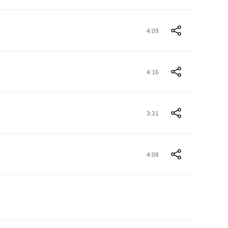
4:09
4:16
3:31
4:08