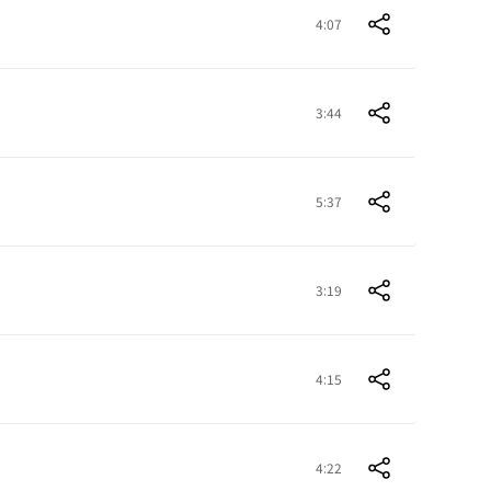
4:07
3:44
5:37
3:19
4:15
4:22