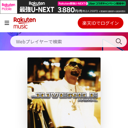
キャンペーン
料金プラン
楽天IDでログイン
Webプレイヤー
使い方
ご契約内容の確認・変更
ヘルプ
初回30日間無料お試し