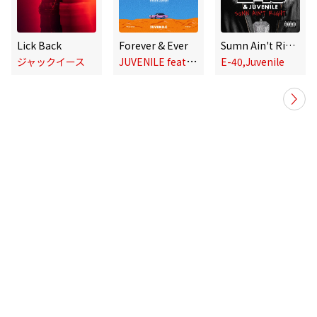
Lick Back
Forever & Ever
Sumn Ain't Right
J
UVENILE featuring DiDi
ジャックイース
E-40,Juvenile