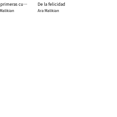
Mis primeras cuatro estaciones
De la felicidad
Malikian
Ara Malikian