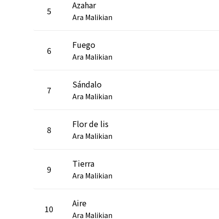
Azahar
5
Ara Malikian
Fuego
6
Ara Malikian
Sándalo
7
Ara Malikian
Flor de lis
8
Ara Malikian
Tierra
9
Ara Malikian
Aire
10
Ara Malikian