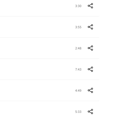
3:30
3:55
2:48
7:43
4:49
5:33