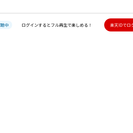
試聴中
ログインするとフル再生で楽しめる！
楽天IDでロ