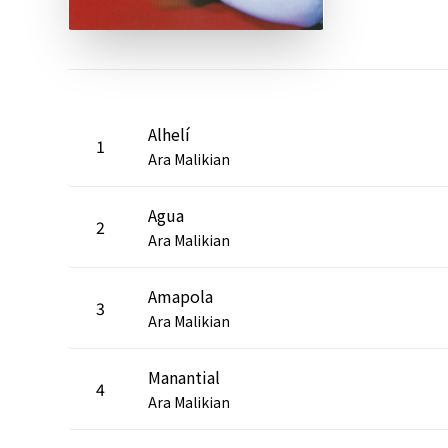
Alhelí
1
Ara Malikian
Agua
2
Ara Malikian
Amapola
3
Ara Malikian
Manantial
4
Ara Malikian