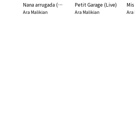
Nana arrugada (Live)
Petit Garage (Live)
Ara Malikian
Ara Malikian
Ara 