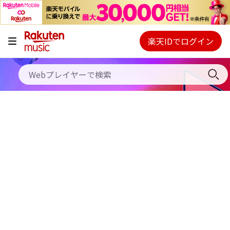
キャンペーン
料金プラン
楽天IDでログイン
Webプレイヤー
使い方
ご契約内容の確認・変更
ヘルプ
初回30日間無料お試し