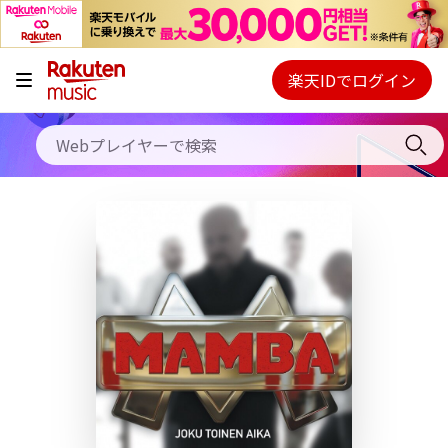
キャンペーン
料金プラン
楽天IDでログイン
Webプレイヤー
使い方
ご契約内容の確認・変更
ヘルプ
初回30日間無料お試し