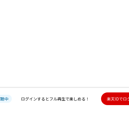
試聴中
ログインするとフル再生で楽しめる！
楽天IDでロ