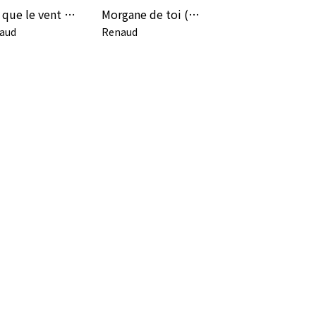
Dès que le vent soufflera (Live à La Cigale, 2007)
Morgane de toi (Live à La Cigale, 2007)
aud
Renaud