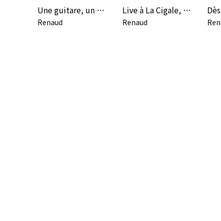
Une guitare, un piano et Renaud (Live au Studio 104, 2000)
Live à La Cigale, 2007
Renaud
Renaud
Ren