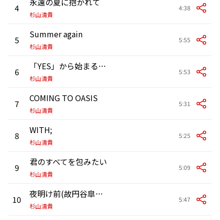
永遠の夏に抱かれて
4
4:38
杉山清貴
Summer again
5
5:55
杉山清貴
「YES」から始まるlove story
6
5:53
杉山清貴
COMING TO OASIS
7
5:31
杉山清貴
WITH;
8
5:25
杉山清貴
君のすべてを包みたい
9
5:09
杉山清貴
夜明け前(故円谷皐氏捧ぐ)
10
5:47
杉山清貴