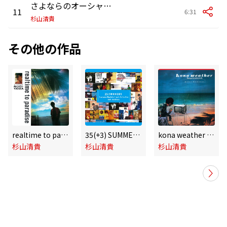
さよならのオーシャン<オーシャン'95>
11
6:31
杉山清貴
その他の作品
realtime to paradise -35th Anniversary Edition-
35(+3) SUMMERS Sugiyama, Kiyotaka Single Collection -VAP Edition-
kona weather -35th Anniversary Edition-
杉山清貴
杉山清貴
杉山清貴