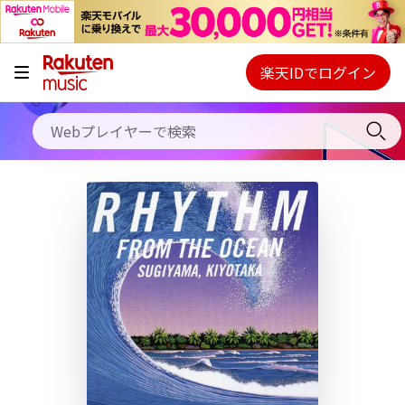
キャンペーン
料金プラン
楽天IDでログイン
Webプレイヤー
使い方
ご契約内容の確認・変更
ヘルプ
初回30日間無料お試し