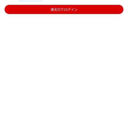
楽天IDでログイン