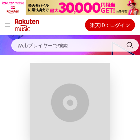
キャンペーン
料金プラン
楽天IDでログイン
Webプレイヤー
使い方
ご契約内容の確認・変更
ヘルプ
初回30日間無料お試し