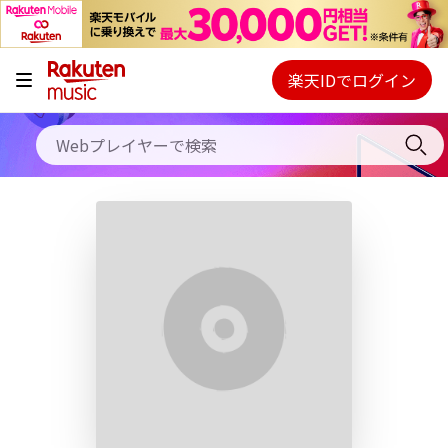
キャンペーン
料金プラン
楽天IDでログイン
Webプレイヤー
使い方
ご契約内容の確認・変更
ヘルプ
初回30日間無料お試し