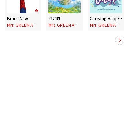
Brand New
風と町
Carrying Happiness (Tokyo Disney Resort Version)
M
rs. GREEN APPLE
M
rs. GREEN APPLE
M
rs. GREEN APPLE