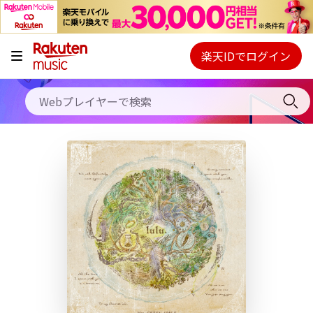
キャンペーン
料金プラン
楽天IDでログイン
Webプレイヤー
使い方
ご契約内容の確認・変更
ヘルプ
初回30日間無料お試し