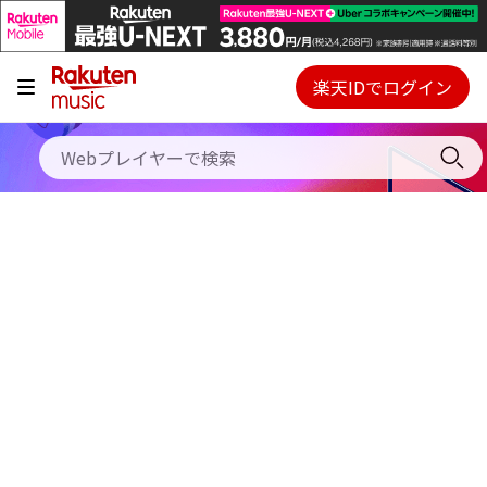
キャンペーン
料金プラン
楽天IDでログイン
Webプレイヤー
使い方
ご契約内容の確認・変更
ヘルプ
初回30日間無料お試し