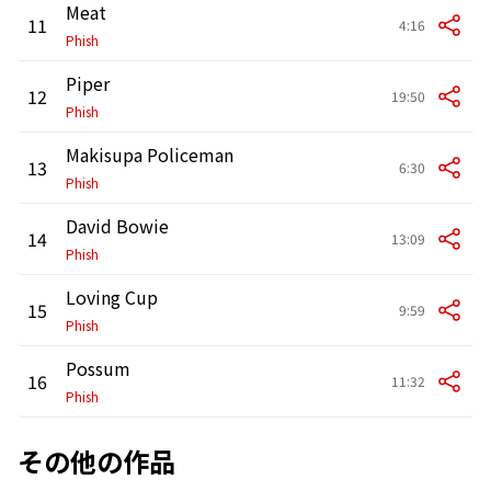
Meat
11
4:16
Phish
Piper
12
19:50
Phish
Makisupa Policeman
13
6:30
Phish
David Bowie
14
13:09
Phish
Loving Cup
15
9:59
Phish
Possum
16
11:32
Phish
その他の作品