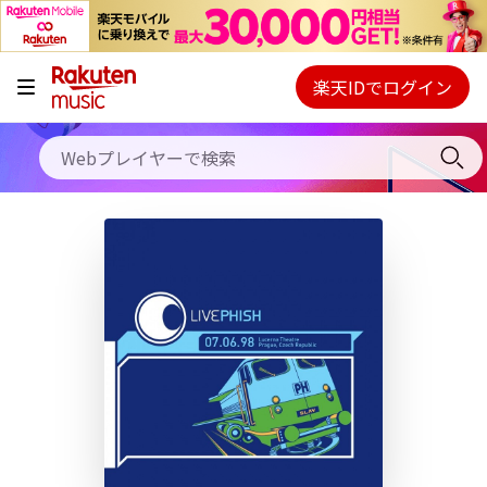
キャンペーン
料金プラン
楽天IDでログイン
Webプレイヤー
使い方
ご契約内容の確認・変更
ヘルプ
初回30日間無料お試し