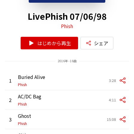
LivePhish 07/06/98
Phish
はじめから再生
シェア
2016年 - 16曲
Buried Alive
1
3:28
Phish
AC/DC Bag
2
4:11
Phish
Ghost
3
15:08
Phish