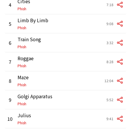
Cities
4
7:18
Phish
Limb By Limb
5
9:08
Phish
Train Song
6
3:32
Phish
Roggae
7
8:28
Phish
Maze
8
12:04
Phish
Golgi Apparatus
9
5:52
Phish
Julius
10
9:41
Phish