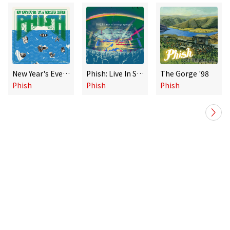
New Year's Eve 1993, Live At Worcester Centrum
Phish: Live In Saratoga Springs 2025 (Live)
The Gorge '98
Phish
Phish
Phish