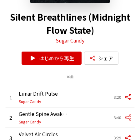
Silent Breathlines (Midnight
Flow State)
Sugar Candy
はじめから再生
シェア
10曲
Lunar Drift Pulse
1
3:20
Sugar Candy
Gentle Spine Awakening
2
3:40
Sugar Candy
Velvet Air Circles
3
3:29