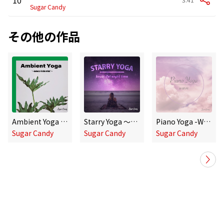
Sugar Candy
その他の作品
Ambient Yoga 〜Balance in the Mind〜
Starry Yoga 〜beautiful Night Time〜
Piano Yoga -Warm-
Sugar Candy
Sugar Candy
Sugar Candy