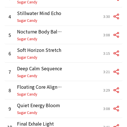
Sugar Candy
Stillwater Mind Echo
4
3:30
Sugar Candy
Nocturne Body Balance
5
3:08
Sugar Candy
Soft Horizon Stretch
6
3:15
Sugar Candy
Deep Calm Sequence
7
3:21
Sugar Candy
Floating Core Alignment
8
3:29
Sugar Candy
Quiet Energy Bloom
9
3:08
Sugar Candy
Final Exhale Light
10
3:41