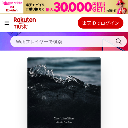
キャンペーン
料金プラン
楽天IDでログイン
Webプレイヤー
使い方
ご契約内容の確認・変更
ヘルプ
初回30日間無料お試し