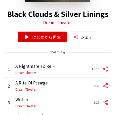
Black Clouds & Silver Linings
Dream Theater
はじめから再生
シェア
2009年 - 6曲
A Nightmare To Remember
1
16:10
Dream Theater
A Rite Of Passage
2
8:35
Dream Theater
Wither
3
5:25
Dream Theater