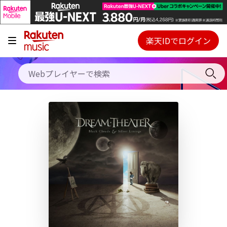
キャンペーン
料金プラン
楽天IDでログイン
Webプレイヤー
使い方
ご契約内容の確認・変更
ヘルプ
初回30日間無料お試し