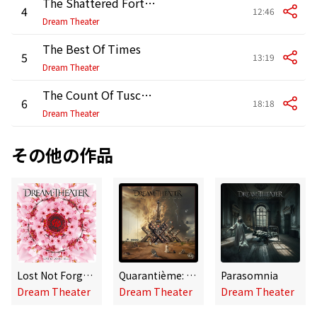
The Shattered Fortress
4
12:46
Dream Theater
The Best Of Times
5
13:19
Dream Theater
The Count Of Tuscany
6
18:18
Dream Theater
その他の作品
Lost Not Forgotten Archives: Live In Tokyo, 2010
Quarantième: Live à Paris
Parasomnia
Dream Theater
Dream Theater
Dream Theater