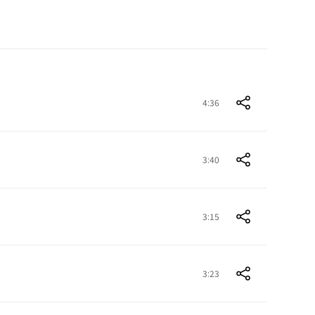
4:36
3:40
3:15
3:23