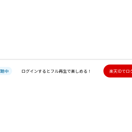
試聴中
ログインするとフル再生で楽しめる！
楽天IDでロ