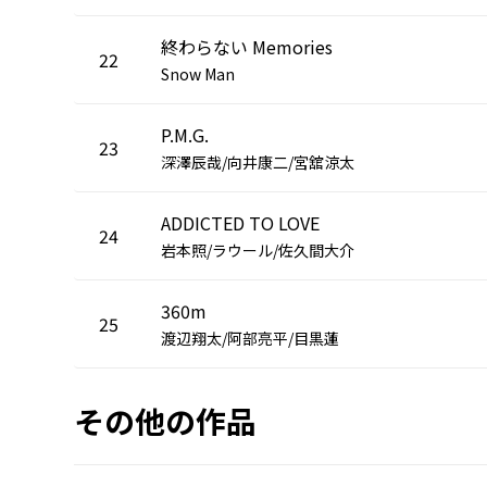
終わらない Memories
22
Snow Man
P.M.G.
23
深澤辰哉/向井康二/宮舘涼太
ADDICTED TO LOVE
24
岩本照/ラウール/佐久間大介
360m
25
渡辺翔太/阿部亮平/目黒蓮
その他の作品