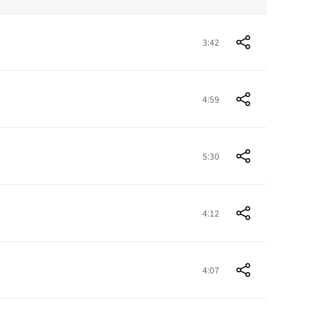
3:42
4:59
5:30
4:12
4:07