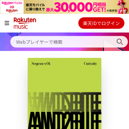
キャンペーン
料金プラン
楽天IDでログイン
Webプレイヤー
使い方
ご契約内容の確認・変更
ヘルプ
初回30日間無料お試し