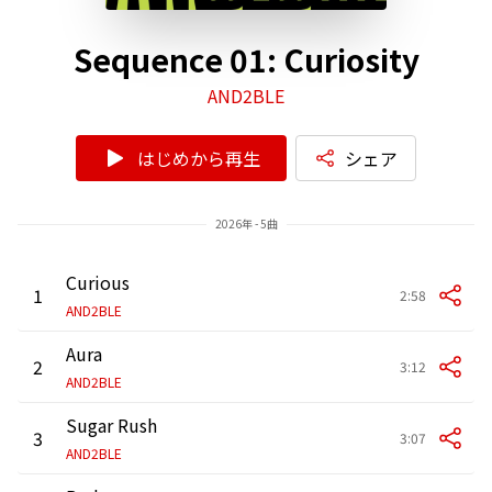
Sequence 01: Curiosity
AND2BLE
はじめから再生
シェア
2026年 - 5曲
Curious
1
2:58
AND2BLE
Aura
2
3:12
AND2BLE
Sugar Rush
3
3:07
AND2BLE