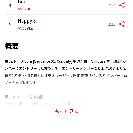
Bed
4
2:12
AND2BLE
Happy &
5
3:21
AND2BLE
概要
■1st Mini Album [Sequence 01: Curiosity] 収録楽曲「Curious」を再生&各メ
ンバーにエントリーした方のうち、エントリーメンバーごと上位10名より抽
選で1名様（計5名様）に楽天ミュージック限定 直筆サイン入りメンバーソロ
チェキをプレゼント!
■キャンペーン対象期間
2026年6月10日（水）00:00～2026年6月23日（火）23:59
もっと見る
■キャンペーン参加方法
1. キャンペーン期間中に「Rakuten Music」アプリの「無料トライアル」に入
会（すでに入会されている方も対象となります）