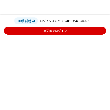
※再生回数の表示はございませんのでご了承ください。
※キャンペーン期間中の対象楽曲の再生回数を集計し、各メンバーにエント
リーした方のうち、再生数上位10名より抽選で1名様（計5名様）を決定いた
します。
30秒試聴中
ログインするとフル再生で楽しめる！
楽天IDでログイン
■プレゼント内容
各メンバーにエントリーした方のうち、キャンペーン期間中の再生数上位10
名より抽選で1名様（計5名様）に以下の賞品をプレゼントいたします。
・楽天ミュージック限定 直筆サイン入りメンバーソロチェキ
‐賞品送付時期：発送手配が整い次第発送
※送付が遅れる場合がございますので、予めご了承ください。
‐賞品の発送をもって当選連絡とさせていただきます。
‐賞品は楽天会員情報にご登録いただいた住所へお送りいたします。
‐お名前・宛先をご登録いただいていない方は、キャンペーンの対象外とさ
せていただきます。
-ご応募は日本国内の方に限らせていただきます。
‐【転売および譲渡の禁止】ご当選者様のプレゼントの権利は当選者ご本人