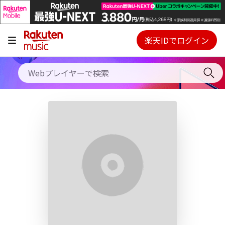
キャンペーン
料金プラン
楽天IDでログイン
Webプレイヤー
使い方
ご契約内容の確認・変更
ヘルプ
初回30日間無料お試し