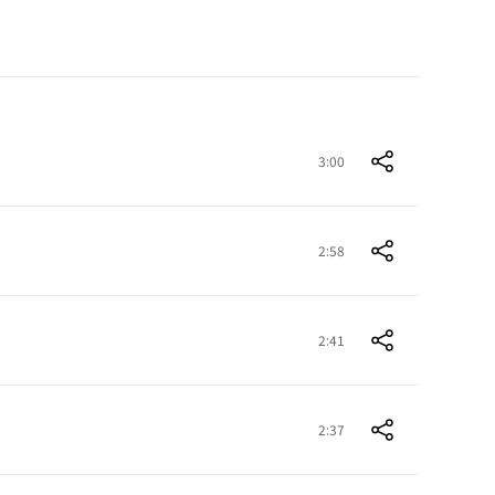
3:00
2:58
2:41
2:37