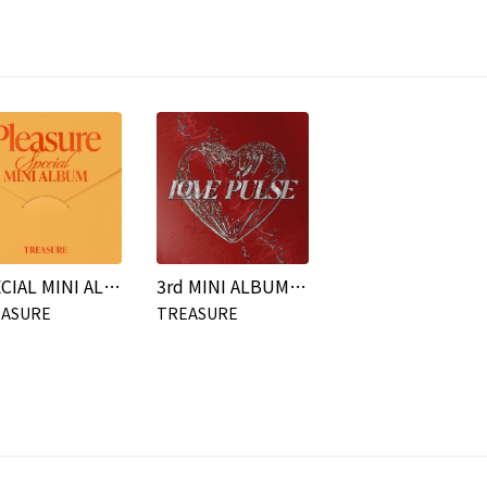
SPECIAL MINI ALBUM [PLEASURE]
3rd MINI ALBUM [LOVE PULSE]
EASURE
TREASURE