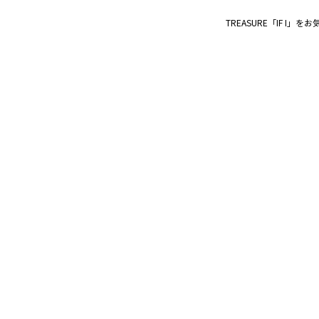
TREASURE「IF 
①キャンペーン期間中
※ライトプ
②2026年6月2
※アプリ