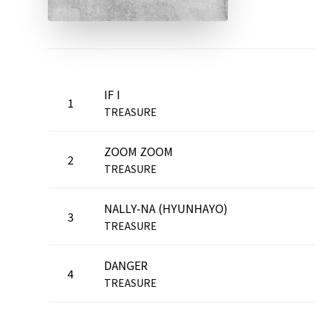
IF I
1
TREASURE
ZOOM ZOOM
2
TREASURE
NALLY-NA (HYUNHAYO)
3
TREASURE
DANGER
4
TREASURE