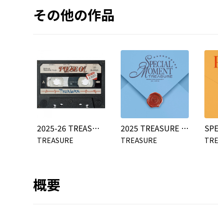
その他の作品
2025-26 TREASURE TOUR [PULSE ON] IN JAPAN
2025 TREASURE FAN CONCERT [SPECIAL MOMENT] IN JAPAN
TREASURE
TREASURE
TR
概要