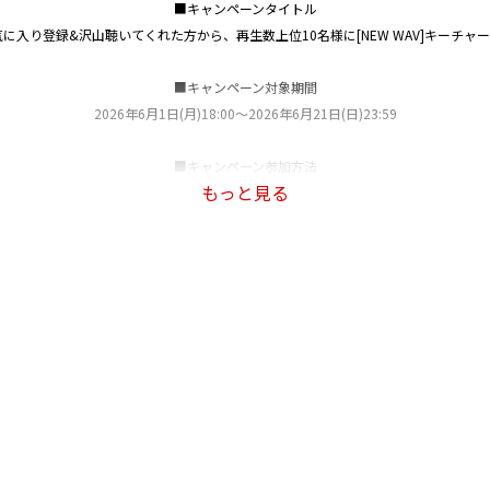
■キャンペーンタイトル
I」をお気に入り登録&沢山聴いてくれた方から、再生数上位10名様に[NEW WAV]キーチ
■キャンペーン対象期間
2026年6月1日(月)18:00～2026年6月21日(日)23:59
■キャンペーン参加方法
もっと見る
に「Rakuten Music」アプリの「無料トライアル」に入会（すでに入会されてい
ランは20時間まで/30日間の再生時間の制限がついたプランです。ご認識の上ご入
※バンドルプランは本キャンペーンの対象外となります。
1日(日)23:59までに下記楽曲をお気に入り登録し、2026年7月5日(日)23:59まで
TREASURE『NEW WAV』収録楽曲「IF I」
③下記対象楽曲を再生
「IF I」
※フルサイズで再生＝1 カウントといたします。
での再生のみをカウントいたします。Web プレイヤー（ブラウザ）での再生は含