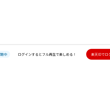
※再生回数の表示はございませんのでご了承ください。
※万が一、再生カウントが同数の場合は、厳正な抽選のうえで選出を行います。
お名前・宛先を正しくご登録いただいていない方は、特典対象外とさせていただきま
■アプリ内 マイページ登録&確認方法
・マイページ登録方法
ASURE『NEW WAV』アルバムページで、「IF I」の右側に表示されるハートマークを押
抜き→赤色塗りつぶしとなり、「お気に入りに追加しました」という表示が出たら、
・マイページ登録確認方法
試聴中
ログインするとフル再生で楽しめる！
楽天IDでロ
1. 「マイページ」メニューから「曲」を選択
2. TREASURE「IF I」が表示されていれば、マイページへの登録が完了しています。
■キャンペーン特典
TREASURE [NEW WAV]キーチャーム 10名様
・特典送付時期：発送手配が整い次第発送
※送付が遅れる場合がございますので、予めご了承ください。
・特典の発送をもって当選連絡とさせていただきます。
・特典は楽天会員情報にご登録いただいた住所へお送りいたします。