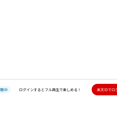
試聴中
ログインするとフル再生で楽しめる！
楽天IDでロ