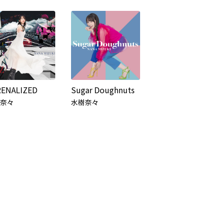
RENALIZED
Sugar Doughnuts
奈々
水樹奈々