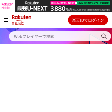
キャンペーン
料金プラン
楽天IDでログイン
Webプレイヤー
使い方
ご契約内容の確認・変更
ヘルプ
初回30日間無料お試し