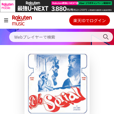
キャンペーン
料金プラン
楽天IDでログイン
Webプレイヤー
使い方
ご契約内容の確認・変更
ヘルプ
初回30日間無料お試し