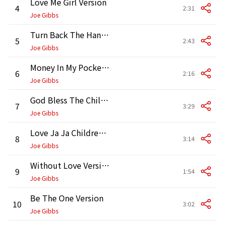
Love Me Girl Version
4
2:31
Joe Gibbs
Turn Back The Hands Of Time Version
5
2:43
Joe Gibbs
Money In My Pocket Version
6
2:16
Joe Gibbs
God Bless The Children Version
7
3:29
Joe Gibbs
Love Ja Ja Children Version
8
3:14
Joe Gibbs
Without Love Version
9
1:54
Joe Gibbs
Be The One Version
10
3:02
Joe Gibbs