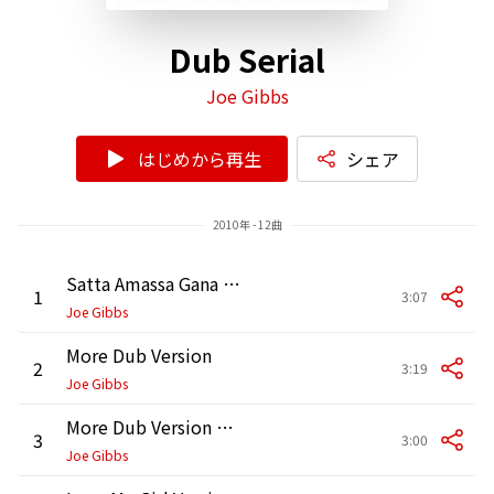
Dub Serial
Joe Gibbs
はじめから再生
シェア
2010年 - 12曲
Satta Amassa Gana Version
1
3:07
Joe Gibbs
More Dub Version
2
3:19
Joe Gibbs
More Dub Version Two
3
3:00
Joe Gibbs