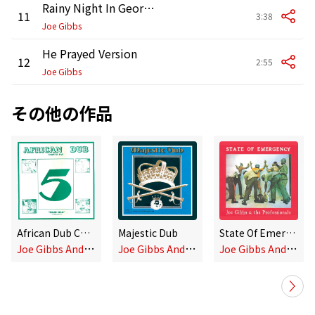
Rainy Night In Georgia Version
11
3:38
Joe Gibbs
He Prayed Version
12
2:55
Joe Gibbs
その他の作品
African Dub Chapter 5
Majestic Dub
State Of Emergency
J
oe Gibbs And The Professionals
J
oe Gibbs And The Professionals
J
oe Gibbs And The Professionals