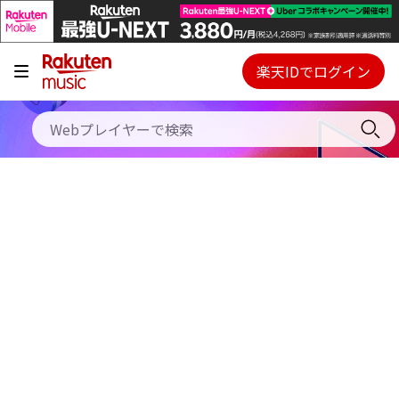
キャンペーン
料金プラン
楽天IDでログイン
Webプレイヤー
使い方
ご契約内容の確認・変更
ヘルプ
初回30日間無料お試し