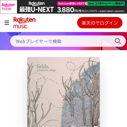
キャンペーン
料金プラン
楽天IDでログイン
Webプレイヤー
使い方
ご契約内容の確認・変更
ヘルプ
初回30日間無料お試し