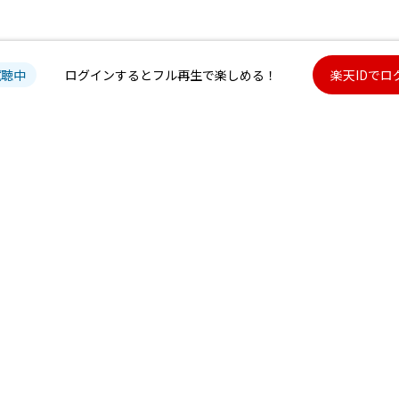
試聴中
ログインするとフル再生で楽しめる！
楽天IDでロ