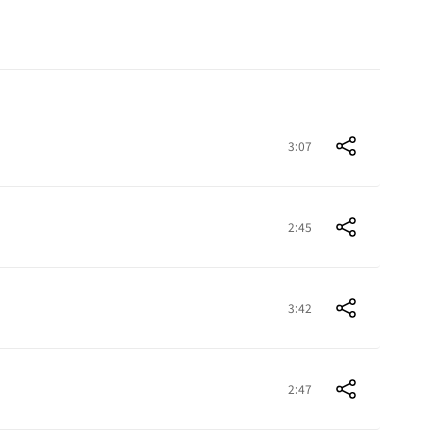
3:07
2:45
3:42
2:47