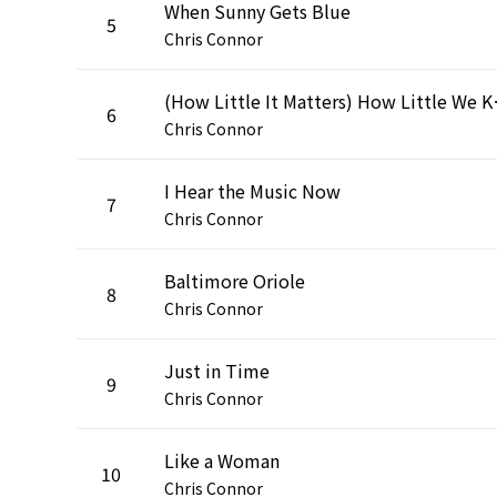
When Sunny Gets Blue
5
Chris Connor
(How Littl
6
Chris Connor
I Hear the Music Now
7
Chris Connor
Baltimore Oriole
8
Chris Connor
Just in Time
9
Chris Connor
Like a Woman
10
Chris Connor