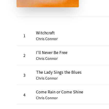
Witchcraft
1
Chris Connor
I'll Never Be Free
2
Chris Connor
The Lady Sings the Blues
3
Chris Connor
Come Rain or Come Shine
4
Chris Connor