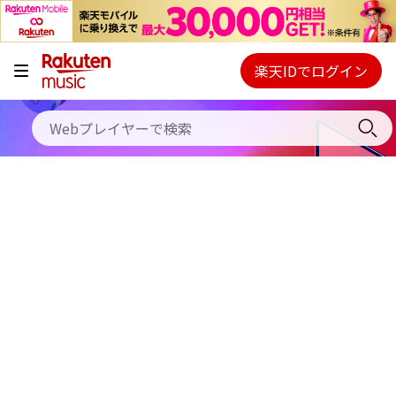
キャンペーン
料金プラン
楽天IDでログイン
Webプレイヤー
使い方
ご契約内容の確認・変更
ヘルプ
初回30日間無料お試し