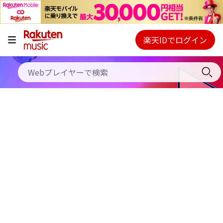
キャンペーン
料金プラン
楽天IDでログイン
Webプレイヤー
使い方
ご契約内容の確認・変更
ヘルプ
初回30日間無料お試し